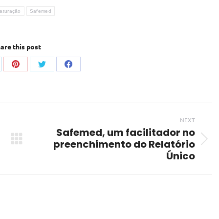
aturação
Safemed
are this post
are
Share
Share
Share
on
on
on
kedIn
Pinterest
Twitter
Facebook
NEXT
Safemed, um facilitador no
preenchimento do Relatório
Next
Único
post: