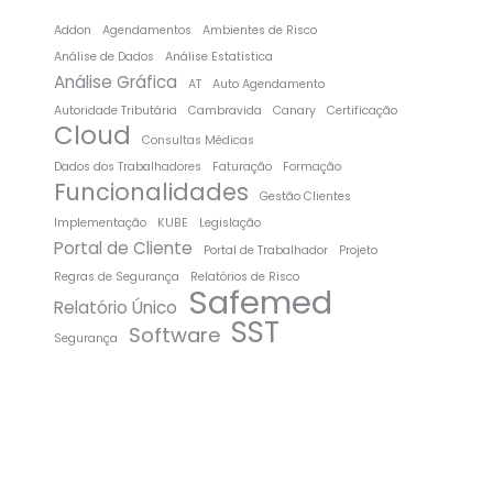
Addon
Agendamentos
Ambientes de Risco
Análise de Dados
Análise Estatística
Análise Gráfica
AT
Auto Agendamento
Autoridade Tributária
Cambravida
Canary
Certificação
Cloud
Consultas Médicas
Dados dos Trabalhadores
Faturação
Formação
Funcionalidades
Gestão Clientes
Implementação
KUBE
Legislação
Portal de Cliente
Portal de Trabalhador
Projeto
Regras de Segurança
Relatórios de Risco
Safemed
Relatório Único
SST
Software
Segurança